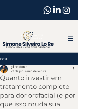
Dentista
em
Osasco
Especialista em ATM
e Dor Orofacial em
Osasco
Post
gil celidonio
22 de jun.
4 min de leitura
Quanto investir em
tratamento completo
para dor orofacial (e por
que isso muda sua