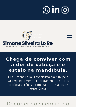
Dentista
em
Osasco
Especialista em ATM
e Dor Orofacial em
Osasco
Chega de conviver com
a dor de cabeça e o
estalo na mandíbula.
Dra. Simone Lo Re: Especialista em ATM pela
Unifesp e referência no tratamento de dores
orofaciais crônicas com mais de 38 anos de
experiência.
Recupere o silêncio e o