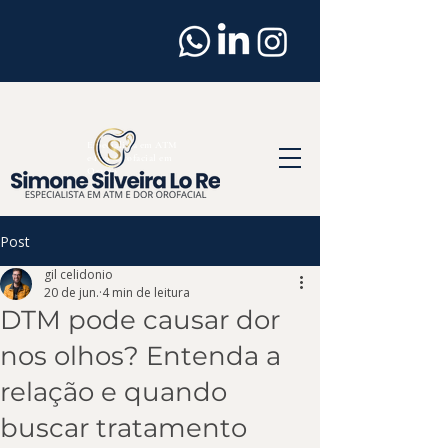
Dentista
em
Osasco
Especialista em ATM
e Dor Orofacial em
Osasco
Post
gil celidonio
20 de jun.
4 min de leitura
DTM pode causar dor
nos olhos? Entenda a
relação e quando
buscar tratamento