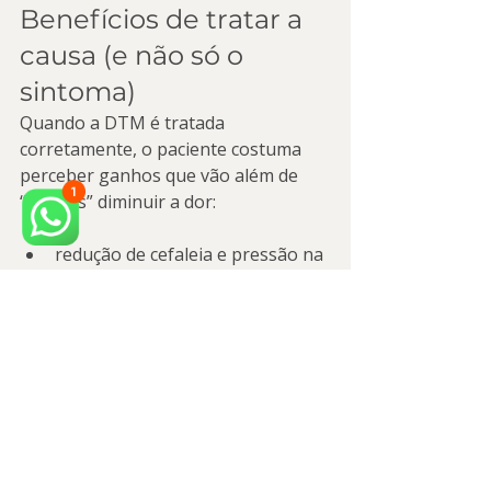
Benefícios de tratar a 
causa (e não só o 
sintoma)
Quando a DTM é tratada 
corretamente, o paciente costuma 
perceber ganhos que vão além de 
“apenas” diminuir a dor:
redução de cefaleia e pressão na 
face;
menos episódios de dor nos 
olhos relacionada à tensão;
melhora da mastigação e do 
conforto ao falar;
melhor qualidade do sono 
(especialmente em casos com 
apertamento noturno);