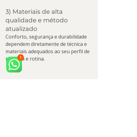
3) Materiais de alta 
qualidade e método 
atualizado
Conforto, segurança e durabilidade 
dependem diretamente de técnica e 
materiais adequados ao seu perfil de 
mordida e rotina.
Quando marcar uma 
consulta (checklist 
rápido)
Agende uma avaliação se você 
responder “sim” para um ou mais 
itens: