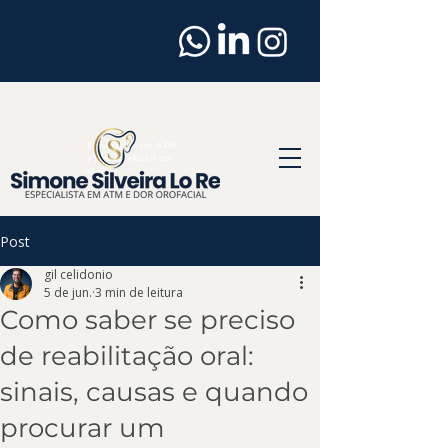
Dentista
em
Osasco
Especialista em ATM
e Dor Orofacial em
Osasco
Post
gil celidonio
5 de jun.
3 min de leitura
Como saber se preciso
de reabilitação oral:
sinais, causas e quando
procurar um