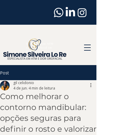
Dentista
em
Osasco
Especialista em ATM
e Dor Orofacial em
Osasco
Post
gil celidonio
4 de jun.
4 min de leitura
Como melhorar o
contorno mandibular:
opções seguras para
definir o rosto e valorizar