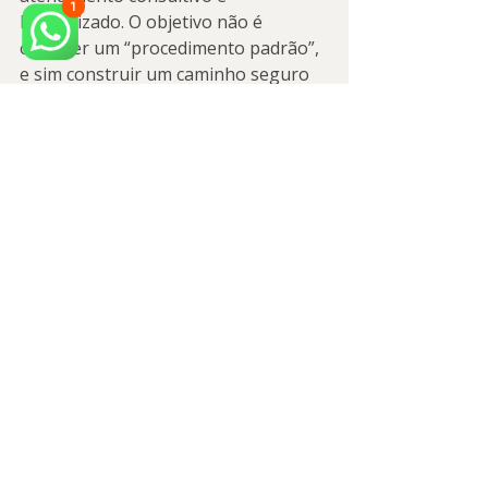
humanizado. O objetivo não é 
oferecer um “procedimento padrão”, 
e sim construir um caminho seguro 
para você se sentir bem no espelho e 
no dia a dia — mastigando melhor, 
com menos dor e com harmonia 
facial.
Atendemos de forma personalizada 
em Osasco (SP) e São Paulo (SP), com 
tecnologia, diagnóstico preciso e 
protocolos inovadores para estética 
facial, DTM, reabilitação oral e 
terapias integrativas.
Próximo passo: 
avaliação para definir 