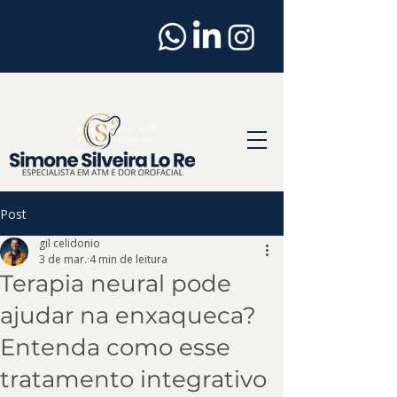
Dentista
em
Osasco
Especialista em ATM
e Dor Orofacial em
Osasco
Post
gil celidonio
3 de mar.
4 min de leitura
Terapia neural pode
ajudar na enxaqueca?
Entenda como esse
tratamento integrativo