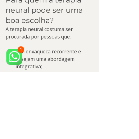
neural pode ser uma 
boa escolha?
A terapia neural costuma ser 
procurada por pessoas que:
têm enxaqueca recorrente e 
desejam uma abordagem 
integrativa;
percebem relação entre crises e 
tensão facial/cervical;
possuem sintomas de DTM, 
bruxismo ou dor orofacial;
buscam um plano personalizado, 
com diagnóstico e 
acompanhamento.
Agende sua avaliação 