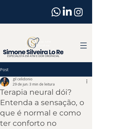
Dentista
em
Osasco
Especialista em ATM
e Dor Orofacial em
Osasco
Post
gil celidonio
29 de jun.
3 min de leitura
Terapia neural dói?
Entenda a sensação, o
que é normal e como
ter conforto no