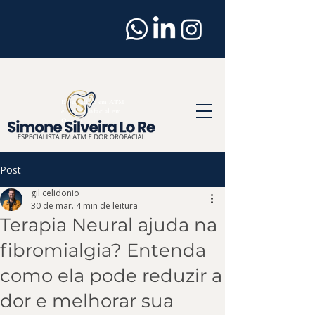
Dentista
em
Osasco
Especialista em ATM
e Dor Orofacial em
Osasco
Post
gil celidonio
30 de mar.
4 min de leitura
Terapia Neural ajuda na
fibromialgia? Entenda
como ela pode reduzir a
dor e melhorar sua