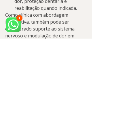
dor, proteção dentária e 
reabilitação quando indicada.
Como clínica com abordagem 
integrativa, também pode ser 
considerado suporte ao sistema 
nervoso e modulação de dor em 
casos selecionados, como parte de 
uma estratégia completa e 
individualizada. O mais importante é: 
o tratamento de DTM não é “padrão 
para todo mundo” — ele precisa 
combinar com a sua causa, seus 
sintomas e seus objetivos (alívio, 
função e estética).
Conclusão: sintomas 
de DTM têm solução 