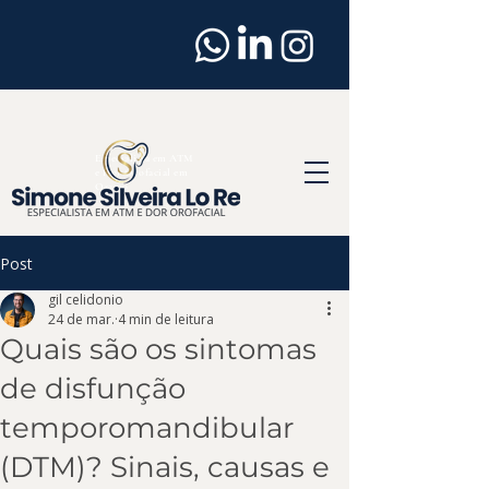
Dentista
em
Osasco
Especialista em ATM
e Dor Orofacial em
Osasco
Post
gil celidonio
24 de mar.
4 min de leitura
Quais são os sintomas
de disfunção
temporomandibular
(DTM)? Sinais, causas e