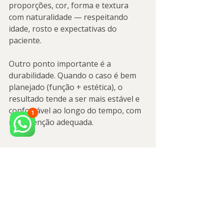
proporções, cor, forma e textura 
com naturalidade — respeitando 
idade, rosto e expectativas do 
paciente.
Outro ponto importante é a 
durabilidade. Quando o caso é bem 
planejado (função + estética), o 
resultado tende a ser mais estável e 
confortável ao longo do tempo, com 
manutenção adequada.
Quando é a hora certa 
de começar?
Se você já percebe que evita sorrir, 
sente desconforto ao mastigar, se 
incomoda em fotos ou desconfia que 