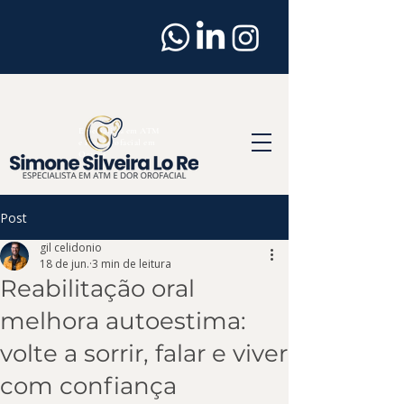
Dentista
em
Osasco
Especialista em ATM
e Dor Orofacial em
Osasco
Post
gil celidonio
18 de jun.
3 min de leitura
Reabilitação oral
melhora autoestima:
volte a sorrir, falar e viver
com confiança