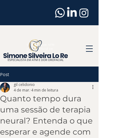
Dentista
em
Osasco
Especialista em ATM
e Dor Orofacial em
Osasco
Post
gil celidonio
4 de mar.
4 min de leitura
Quanto tempo dura
uma sessão de terapia
neural? Entenda o que
esperar e agende com