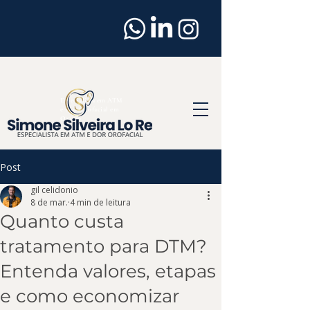
Dentista
em
Osasco
Especialista em ATM
e Dor Orofacial em
Osasco
Post
gil celidonio
8 de mar.
4 min de leitura
Quanto custa
tratamento para DTM?
Entenda valores, etapas
e como economizar