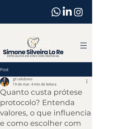
Dentista
em
Osasco
Especialista em ATM
e Dor Orofacial em
Osasco
Post
gil celidonio
19 de mar.
4 min de leitura
Quanto custa prótese
protocolo? Entenda
valores, o que influencia
e como escolher com