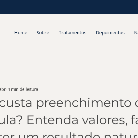
Home
Sobre
Tratamentos
Depoimentos
N
abr.
4 min de leitura
custa preenchimento 
la? Entenda valores, f
ter um resultado natur