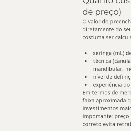
Quanto cust
de preço)
O valor do preenc
diretamente do seu
costuma ser calcul
seringa (mL) de
técnica (cânul
mandibular, me
nível de defin
experiência do 
Em termos de mer
faixa aproximada qu
investimentos maio
importante: preço 
correto evita retrab