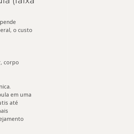
a (faixa 
epende 
ral, o custo 
, corpo 
nica.
bula em uma 
tis até 
ais 
nejamento 