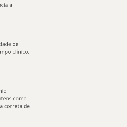
cia a 
dade de 
mpo clínico, 
nio 
itens como 
a correta de 