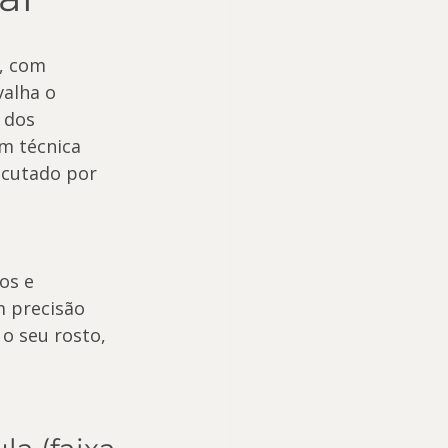
, com 
alha o 
 dos 
m técnica 
ecutado por 
os e 
m precisão 
o seu rosto, 