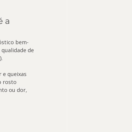
 a 
óstico bem-
, qualidade de 
).
 e queixas 
 rosto 
to ou dor, 