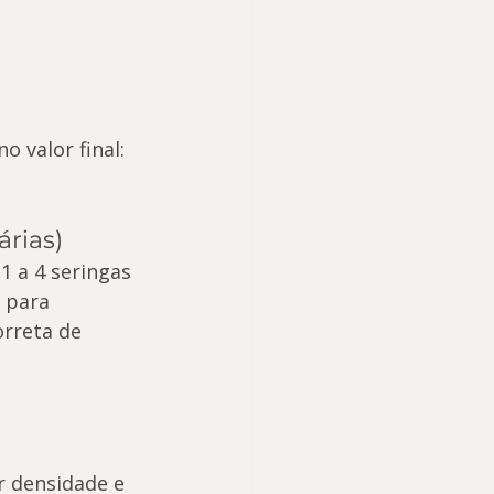
 
 valor final:
árias)
1 a 4 seringas 
 para 
rreta de 
 densidade e 