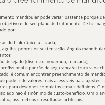
a o preenchimento de mandíbul
himento mandibular pode variar bastante porque d
 objetivo e do seu plano de tratamento. De forma ge
ado por:
 ácido hialurônico utilizada;
a, agulha, pontos de sustentação, ângulo mandibular
nto);
ição desejado (discreto, moderado, marcado);
profissional e padrão de segurança/estrutura da clí
cado, é comum encontrar preenchimento de mandí
e pode ir de valores mais acessíveis para ajustes su
res para desenhos completos e mais definidos. O m
isolado não é sinônimo de custo-benefício. Um pla
alho, assimetrias e resultados artificiais.