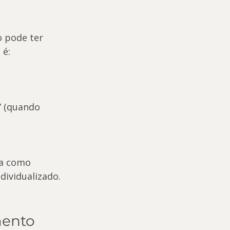
o pode ter 
 é:
” (quando 
ja como 
dividualizado.
ento 