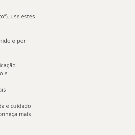
”), use estes 
hido e por 
icação.
o e 
is 
da e cuidado 
Conheça mais 