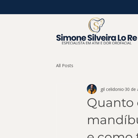
All Posts
gil celidonio
30 de 
Quanto 
mandíbu
e como 