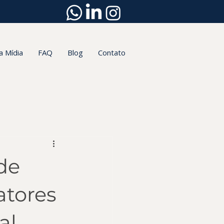
a Mídia
FAQ
Blog
Contato
de
atores
al