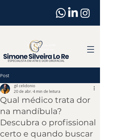
Dentista
em
Osasco
Especialista em ATM
e Dor Orofacial em
Osasco
Post
gil celidonio
20 de abr.
4 min de leitura
Qual médico trata dor
na mandíbula?
Descubra o profissional
certo e quando buscar