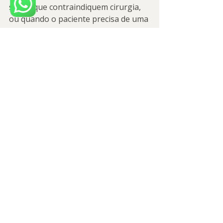
saúde que contraindiquem cirurgia, 
ou quando o paciente precisa de uma 
solução mais imediata enquanto se 
planeja algo definitivo. Mesmo assim, 
muitas pessoas se surpreendem com 
as possibilidades atuais de 
reabilitação e com a diferença de 
qualidade de vida ao migrar para 
uma opção fixa.
Quer descobrir se 
prótese fixa é melhor 
para você?
A melhor escolha é sempre individual 
— mas a decisão fica muito mais fácil 
quando você entende as opções e 