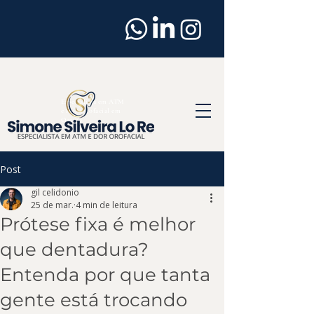
Dentista
em
Osasco
Especialista em ATM
e Dor Orofacial em
Osasco
Post
gil celidonio
25 de mar.
4 min de leitura
Prótese fixa é melhor
que dentadura?
Entenda por que tanta
gente está trocando