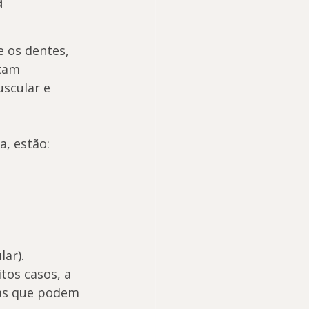
 
 os dentes, 
tam 
scular e 
, estão:
ar).
tos casos, a 
as que podem 