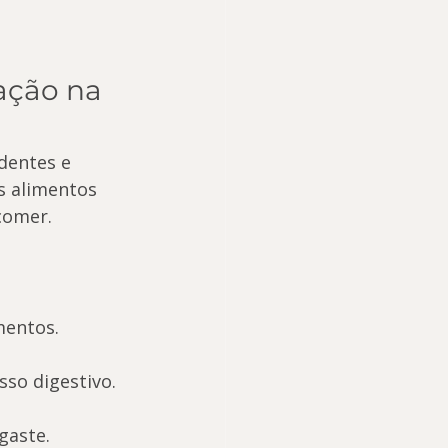
ação na 
dentes e 
s alimentos 
comer.
mentos.
sso digestivo.
gaste.