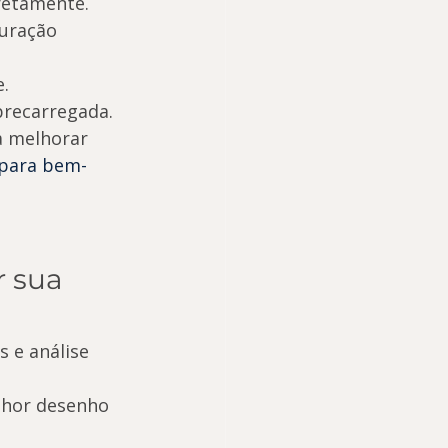
retamente.
uração 
e.
brecarregada.
 melhorar 
 para bem-
 sua 
 e análise 
lhor desenho 