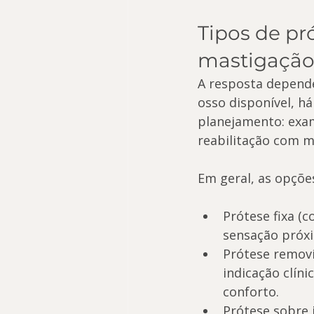
Tipos de pr
mastigação
A resposta depende
osso disponível, h
planejamento: exam
reabilitação com m
Em geral, as opçõe
Prótese fixa (
sensação próxi
Prótese removív
indicação clín
conforto.
Prótese sobre 