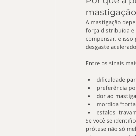
Por que a p
mastigação
A mastigação depen
força distribuída 
compensar, e isso 
desgaste acelerado
Entre os sinais ma
dificuldade par
preferência po
dor ao mastiga
mordida “torta
estalos, trava
Se você se identifi
prótese não só me