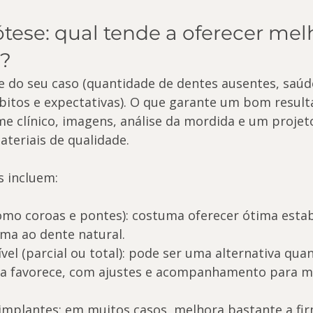
ótese: qual tende a oferecer mel
?
 do seu caso (quantidade de dentes ausentes, saúde
ábitos e expectativas). O que garante um bom result
e clínico, imagens, análise da mordida e um projet
ateriais de qualidade.
s incluem:
como coroas e pontes): costuma oferecer ótima estab
ma ao dente natural.
el (parcial ou total): pode ser uma alternativa qua
ica favorece, com ajustes e acompanhamento para m
implantes: em muitos casos, melhora bastante a fir