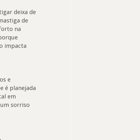
igar deixa de 
mastiga de 
orto na 
porque 
so impacta 
os e 
e é planejada 
tal em 
 um sorriso 