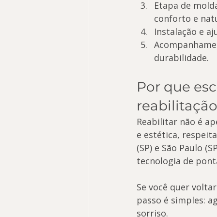
Etapa de molda
conforto e nat
Instalação e a
Acompanhamento
durabilidade.
Por que esc
reabilitaçã
Reabilitar não é a
e estética, respei
(SP) e São Paulo (
tecnologia de pon
Se você quer volta
passo é simples: a
sorriso.