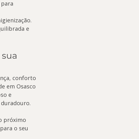
 para 
igienização.
ilibrada e 
 sua 
nça, conforto 
nde em Osasco 
so e 
 duradouro.
 o próximo 
para o seu 