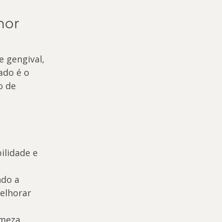
hor 
 gengival, 
ado é o 
o de 
ilidade e 
ndo a 
elhorar 
meza, 