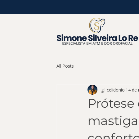
All Posts
gil celidonio
14 de 
Prótese
mastiga
confort