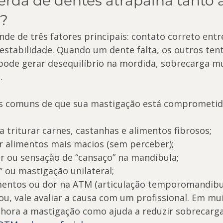
erda de dentes atrapalha tanto a
?
de de três fatores principais: contato correto entre
e estabilidade. Quando um dente falta, os outros ten
pode gerar desequilíbrio na mordida, sobrecarga mu
.
is comuns de que sua mastigação está comprometida
a triturar carnes, castanhas e alimentos fibrosos;
r alimentos mais macios (sem perceber);
r ou sensação de “cansaço” na mandíbula;
” ou mastigação unilateral;
mentos ou dor na ATM (articulação temporomandibul
cou, vale avaliar a causa com um profissional. Em mui
lhora a mastigação como ajuda a reduzir sobrecarg