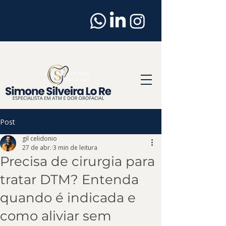
Dentista
em
Osasco
Especialista em ATM
e Dor Orofacial em
Osasco
Post
gil celidonio
27 de abr.
3 min de leitura
Precisa de cirurgia para
tratar DTM? Entenda
quando é indicada e
como aliviar sem