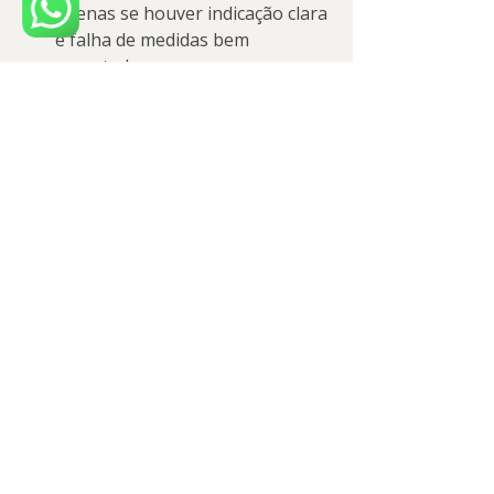
apenas se houver indicação clara 
e falha de medidas bem 
executadas.
Por que tratar DTM na 
Arquitetado Sorriso?
Porque você precisa de um time que 
una técnica, precisão e cuidado 
humano — especialmente quando há 
dor. A Arquitetado Sorriso oferece 
atendimento consultivo e 
personalizado, tecnologia e 
protocolos integrativos para cuidar 
da sua ATM, do seu sorriso e do seu 
bem-estar como um todo.
Se você quer parar de conviver com 
dor, estalos ou travamentos e 