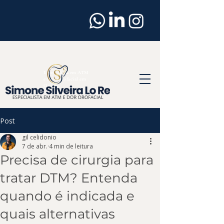
Dentista
em
Osasco
Especialista em ATM
e Dor Orofacial em
Osasco
Post
gil celidonio
7 de abr.
4 min de leitura
Precisa de cirurgia para
tratar DTM? Entenda
quando é indicada e
quais alternativas