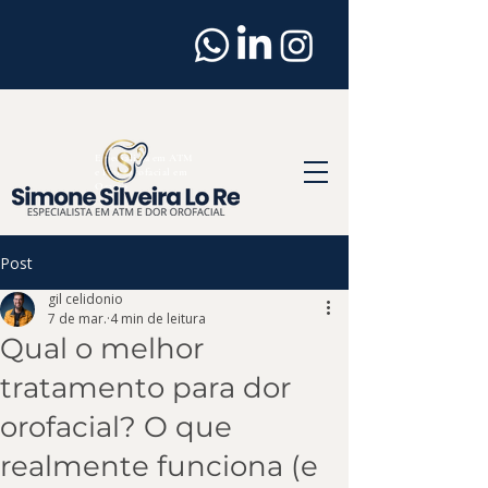
Dentista
em
Osasco
Especialista em ATM
e Dor Orofacial em
Osasco
Post
gil celidonio
7 de mar.
4 min de leitura
Qual o melhor
tratamento para dor
orofacial? O que
realmente funciona (e