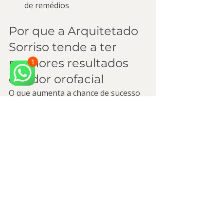
de remédios
Por que a Arquitetado 
Sorriso tende a ter 
melhores resultados 
em dor orofacial
O que aumenta a chance de sucesso 
não é “um procedimento milagroso”, 
e sim a soma de fatores: diagnóstico 
fino, plano por etapas e 
acompanhamento próximo. A 
Arquitetado Sorriso se destaca por:
Atendimento consultivo e 
humanizado, com escuta ativa e 
foco na causa
Protocolos integrativos quando 