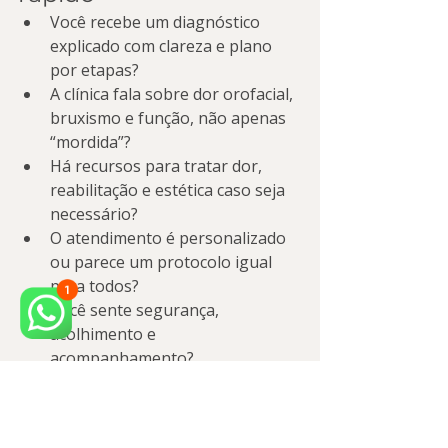
Você recebe um diagnóstico 
explicado com clareza e plano 
por etapas?
A clínica fala sobre dor orofacial, 
bruxismo e função, não apenas 
“mordida”?
Há recursos para tratar dor, 
reabilitação e estética caso seja 
necessário?
O atendimento é personalizado 
ou parece um protocolo igual 
para todos?
Você sente segurança, 
acolhimento e 
acompanhamento?
Se a resposta for “sim” para esses 
pontos, você está mais perto de 
escolher o melhor caminho — e não 