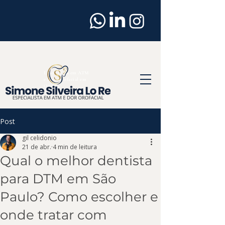
Dentista
em
Osasco
Especialista em ATM
e Dor Orofacial em
Osasco
Post
gil celidonio
21 de abr.
4 min de leitura
Qual o melhor dentista
para DTM em São
Paulo? Como escolher e
onde tratar com