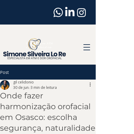
Dentista
em
Osasco
Especialista em ATM
e Dor Orofacial em
Osasco
Post
gil celidonio
30 de jun.
3 min de leitura
Onde fazer
harmonização orofacial
em Osasco: escolha
segurança, naturalidade