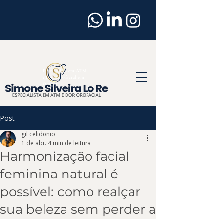
Dentista
em
Osasco
Especialista em ATM
e Dor Orofacial em
Osasco
Post
gil celidonio
1 de abr.
4 min de leitura
Harmonização facial
feminina natural é
possível: como realçar
sua beleza sem perder a