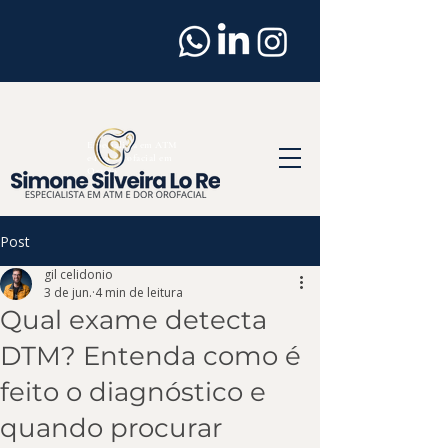
Dentista
em
Osasco
Especialista em ATM
e Dor Orofacial em
Osasco
Post
gil celidonio
3 de jun.
4 min de leitura
Qual exame detecta
DTM? Entenda como é
feito o diagnóstico e
quando procurar