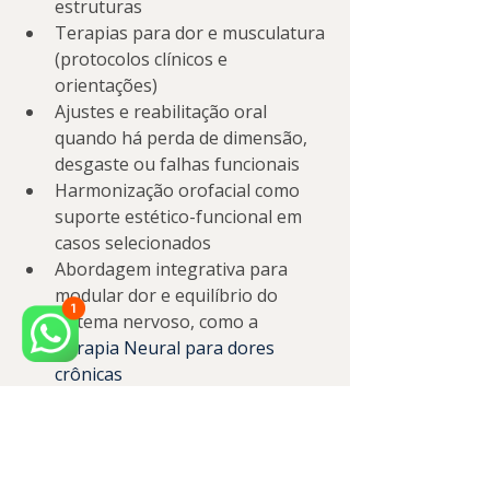
estruturas
Terapias para dor e musculatura 
(protocolos clínicos e 
orientações)
Ajustes e reabilitação oral 
quando há perda de dimensão, 
desgaste ou falhas funcionais
Harmonização orofacial como 
suporte estético-funcional em 
casos selecionados
Abordagem integrativa para 
modular dor e equilíbrio do 
sistema nervoso, como a 
Terapia Neural para dores 
crônicas
Quando há necessidade de 
reconstruir função mastigatória e 
estética com previsibilidade, a 
prótese e reabilitação oral
 pode ser 