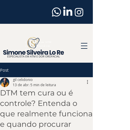
Dentista
em
Osasco
Especialista em ATM
e Dor Orofacial em
Osasco
Post
gil celidonio
13 de abr.
5 min de leitura
DTM tem cura ou é
controle? Entenda o
que realmente funciona
e quando procurar