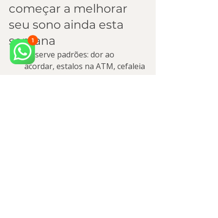
começar a melhorar 
seu sono ainda esta 
semana
Observe padrões: dor ao 
acordar, estalos na ATM, cefaleia 
matinal e desgaste nos dentes.
Evite “testar soluções” sozinho: 
placas genéricas e 
automedicação podem mascarar 
sinais e atrasar o diagnóstico.
Reduza gatilhos: cafeína tarde, 
telas à noite, e hábitos de 
apertamento durante o dia.
Agende uma avaliação com foco 
em DTM e dor orofacial para um 
plano sob medida.