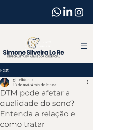
Dentista
em
Osasco
Especialista em ATM
e Dor Orofacial em
Osasco
Post
gil celidonio
13 de mai.
4 min de leitura
DTM pode afetar a
qualidade do sono?
Entenda a relação e
como tratar