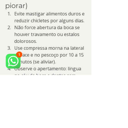
piorar)
Evite mastigar alimentos duros e 
reduzir chicletes por alguns dias.
Não force abertura da boca se 
houver travamento ou estalos 
dolorosos.
Use compressa morna na lateral 
da face e no pescoço por 10 a 15 
minutos (se aliviar).
Observe o apertamento: língua 
no céu da boca e dentes sem 
encostar em repouso.
Agende uma avaliação se a dor 
for recorrente, irradiada ou 
limitar suas atividades.
Essas medidas ajudam no conforto, 
mas não substituem o diagnóstico — 
especialmente quando há irradiação 