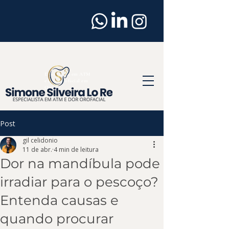
Dentista
em
Osasco
Especialista em ATM
e Dor Orofacial em
Osasco
Post
gil celidonio
11 de abr.
4 min de leitura
Dor na mandíbula pode
irradiar para o pescoço?
Entenda causas e
quando procurar