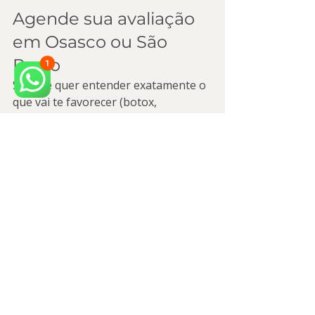
Agende sua avaliação 
em Osasco ou São 
Paulo
Se você quer entender exatamente o 
que vai te favorecer (botox, 
preenchimento ou ambos), o 
próximo passo é uma avaliação 
personalizada. A Arquitetado Sorriso 
une tecnologia, cuidado humano e 
protocolos inovadores para entregar 
um resultado alinhado ao seu rosto 
— sem padronizações.
Para dar o próximo passo com 
segurança, faça seu agendamento 
por 
contato e avaliação 
personalizada
.