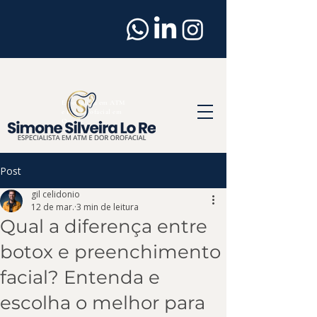
Dentista
em
Osasco
Especialista em ATM
e Dor Orofacial em
Osasco
Post
gil celidonio
12 de mar.
3 min de leitura
Qual a diferença entre
botox e preenchimento
facial? Entenda e
escolha o melhor para