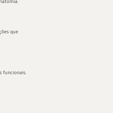
natomia.
ções que 
.
 funcionais.