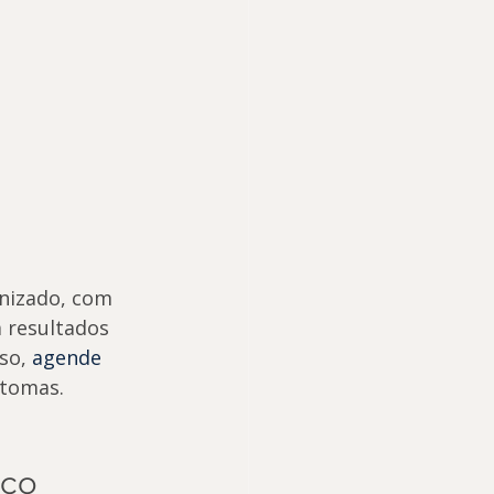
nizado, com 
 resultados 
so, 
agende 
ntomas.
ico