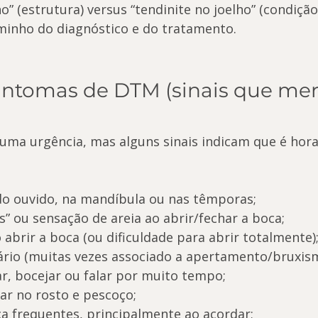
ho” (estrutura) versus “tendinite no joelho” (condiçã
minho do diagnóstico e do tratamento.
sintomas de DTM (sinais que me
uma urgência, mas alguns sinais indicam que é hora 
do ouvido, na mandíbula ou nas têmporas;
es” ou sensação de areia ao abrir/fechar a boca;
abrir a boca (ou dificuldade para abrir totalmente)
rio (muitas vezes associado a apertamento/bruxism
r, bocejar ou falar por muito tempo;
r no rosto e pescoço;
a frequentes, principalmente ao acordar;