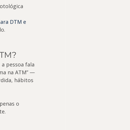
otológica 
para DTM e 
o.
DTM?
 a pessoa fala 
ema na ATM” — 
dida, hábitos 
apenas o 
te.