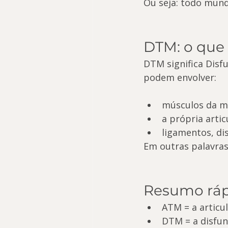
Ou seja: todo mun
DTM: o que
DTM significa Disf
podem envolver:
músculos da m
a própria artic
ligamentos, di
Em outras palavras
Resumo ráp
ATM = a articu
DTM = a disfun