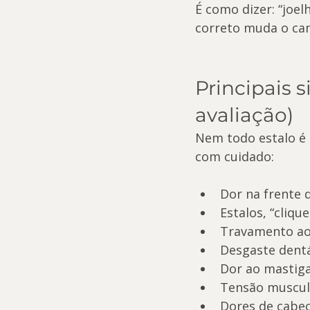
É como dizer: “joel
correto muda o ca
Principais 
avaliação)
Nem todo estalo é 
com cuidado:
Dor na frente 
Estalos, “cliqu
Travamento ao 
Desgaste dentá
Dor ao mastiga
Tensão muscula
Dores de cabeç