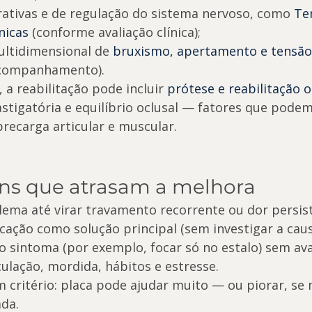
rativas e de regulação do sistema nervoso, como 
Te
nicas
 (conforme avaliação clínica);
ltidimensional de 
bruxismo, apertamento e tensão 
acompanhamento).
a reabilitação pode incluir 
prótese e reabilitação o
stigatória e equilíbrio oclusal — fatores que podem 
recarga articular e muscular.
ns que atrasam a melhora
lema até virar travamento recorrente ou dor persis
ação como solução principal (sem investigar a caus
o sintoma (por exemplo, focar só no estalo) sem ava
culação, mordida, hábitos e estresse.
m critério: placa pode ajudar muito — ou piorar, se 
ada.