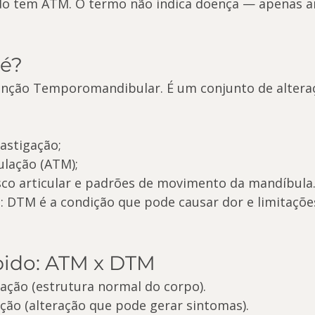
do tem ATM. O termo não indica doença — apenas a
 é?
unção Temporomandibular. É um conjunto de altera
astigação;
ulação (ATM);
sco articular e padrões de movimento da mandíbula
: DTM é a condição que pode causar dor e limitações
ido: ATM x DTM
lação (estrutura normal do corpo).
ção (alteração que pode gerar sintomas).