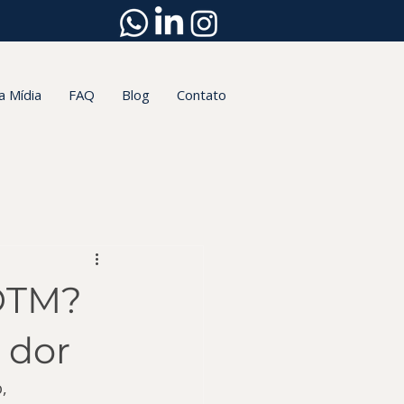
a Mídia
FAQ
Blog
Contato
 DTM?
 dor
, 