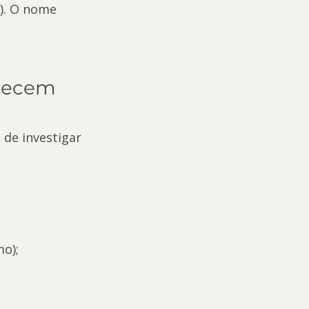
o). O nome 
recem 
de investigar 
;
o);