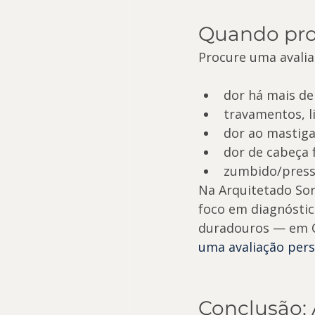
Quando pro
Procure uma avalia
dor há mais de 
travamentos, l
dor ao mastiga
dor de cabeça 
zumbido/pressã
Na Arquitetado Sor
foco em diagnóstic
duradouros — em Os
uma avaliação pers
Conclusão: 