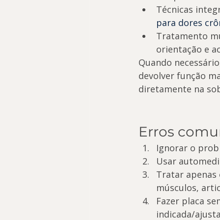
Técnicas integ
para dores crô
Tratamento mu
orientação e 
Quando necessário, 
devolver função ma
diretamente na sob
Erros comu
Ignorar o prob
Usar automedic
Tratar apenas 
músculos, arti
Fazer placa se
indicada/ajust