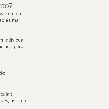
nto?
iva com um 
ão é uma 
 individual. 
nejado para 
do 
cular;
 desgaste ou 