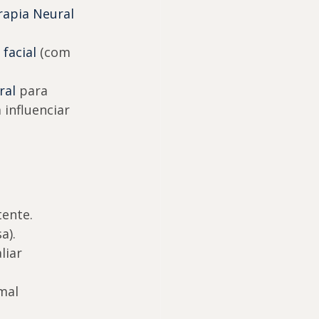
rapia Neural 
facial
 (com 
ral
 para 
influenciar 
tente.
a).
liar 
mal 