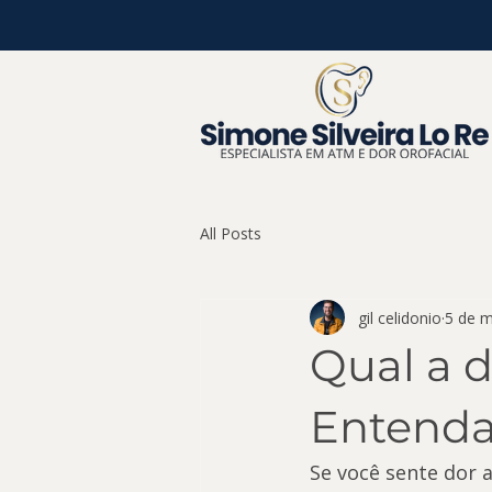
All Posts
gil celidonio
5 de m
Qual a 
Entenda 
Se você sente dor a