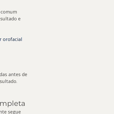
é comum 
sultado e 
 orofacial
das antes de 
sultado.
ompleta
nte segue 