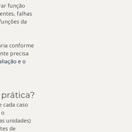
ar função 
ntes, falhas 
funções da 
aria conforme 
nte precisa 
liação e o 
 prática?
e cada caso 
 o 
as unidades) 
tes de 