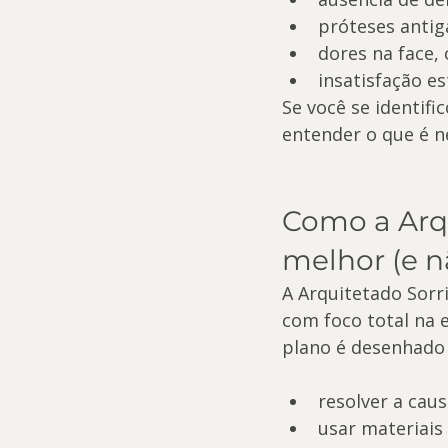
próteses antig
dores na face,
insatisfação e
Se você se identifi
entender o que é n
Como a Arqu
melhor (e n
A Arquitetado Sorr
com foco total na e
plano é desenhado 
resolver a cau
usar materiais