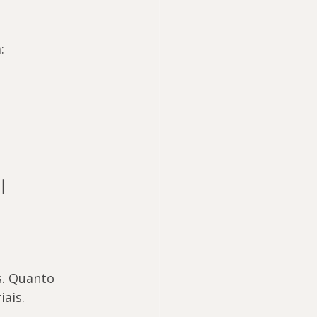
:
l 
s. Quanto 
ais.