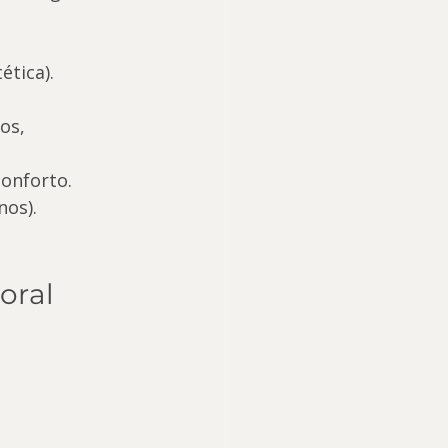
ética).
os, 
conforto.
nos).
oral 