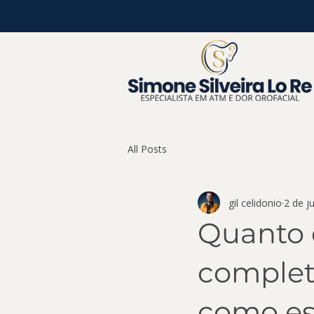
All Posts
gil celidonio
2 de ju
Quanto c
complet
como esc