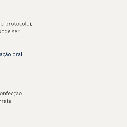
o protocolo), 
pode ser 
ação oral
confecção 
rreta 