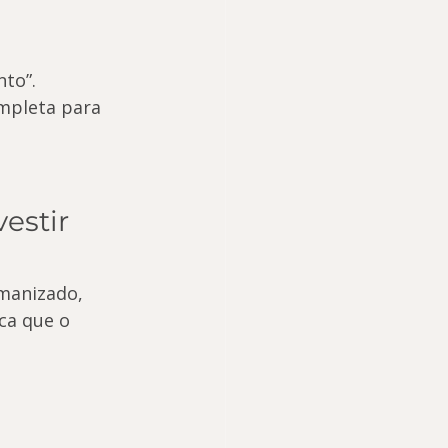
nto”.
ompleta para 
estir 
manizado, 
ca que o 