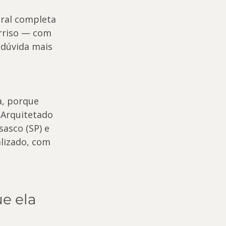
oral completa 
rriso — com 
 dúvida mais 
a, porque 
 Arquitetado 
asco (SP) e 
lizado, com 
e ela 