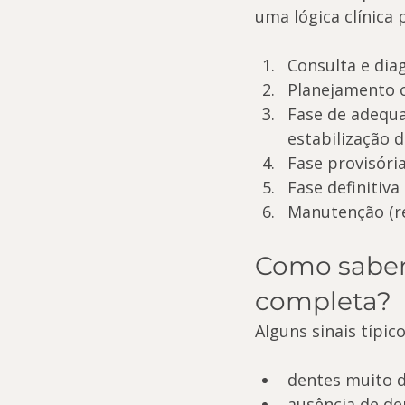
uma lógica clínica 
Consulta e diag
Planejamento c
Fase de adequa
estabilização d
Fase provisória
Fase definitiva
Manutenção (re
Como saber 
completa?
Alguns sinais típi
dentes muito d
ausência de de