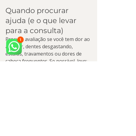
Quando procurar 
ajuda (e o que levar 
para a consulta)
Procure avaliação se você tem dor ao 
acordar, dentes desgastando, 
estalos, travamentos ou dores de 
cabeça frequentes. Se possível, leve:
Lista de sintomas e horários em 
que aparecem
Medicamentos em uso
Relatos sobre ronco, sono leve 
ou apneia (se houver)
Informações sobre tratamentos 
anteriores (placas antigas, 
exames, etc.)