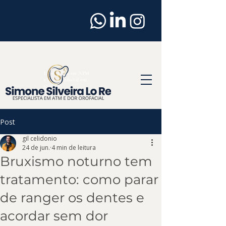
Dentista
em
Osasco
Especialista em ATM
e Dor Orofacial em
Osasco
Post
gil celidonio
24 de jun.
4 min de leitura
Bruxismo noturno tem
tratamento: como parar
de ranger os dentes e
acordar sem dor