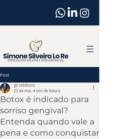
Dentista
em
Osasco
Especialista em ATM
e Dor Orofacial em
Osasco
Post
gil celidonio
23 de mai.
4 min de leitura
Botox é indicado para
sorriso gengival?
Entenda quando vale a
pena e como conquistar