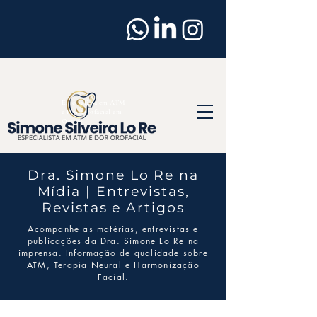
Dentista
em
Osasco
Especialista em ATM
e Dor Orofacial em
Osasco
Dra. Simone Lo Re na
Mídia | Entrevistas,
Revistas e Artigos
Acompanhe as matérias, entrevistas e
publicações da Dra. Simone Lo Re na
imprensa. Informação de qualidade sobre
ATM, Terapia Neural e Harmonização
Facial.