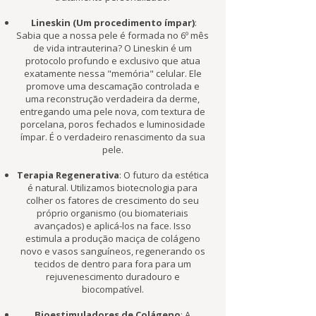
Lineskin (Um procedimento ímpar)
:
Sabia que a nossa pele é formada no 6º mês
de vida intrauterina? O Lineskin é um
protocolo profundo e exclusivo que atua
exatamente nessa "memória" celular. Ele
promove uma descamação controlada e
uma reconstrução verdadeira da derme,
entregando uma pele nova, com textura de
porcelana, poros fechados e luminosidade
ímpar. É o verdadeiro renascimento da sua
pele.
Terapia Regenerativa
: O futuro da estética
é natural. Utilizamos biotecnologia para
colher os fatores de crescimento do seu
próprio organismo (ou biomateriais
avançados) e aplicá-los na face. Isso
estimula a produção maciça de colágeno
novo e vasos sanguíneos, regenerando os
tecidos de dentro para fora para um
rejuvenescimento duradouro e
biocompatível.
Bioestimuladores de Colágeno
: A