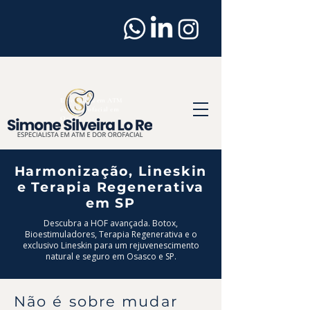
Dentista
em
Osasco
Especialista em ATM
e Dor Orofacial em
Osasco
Harmonização, Lineskin
e Terapia Regenerativa
em SP
Descubra a HOF avançada. Botox,
Bioestimuladores, Terapia Regenerativa e o
exclusivo Lineskin para um rejuvenescimento
natural e seguro em Osasco e SP.
Não é sobre mudar