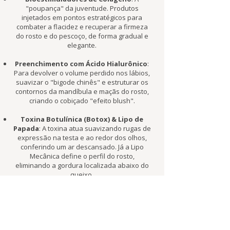
"poupança" da juventude. Produtos
injetados em pontos estratégicos para
combater a flacidez e recuperar a firmeza
do rosto e do pescoço, de forma gradual e
elegante.
Preenchimento com Ácido Hialurônico
:
Para devolver o volume perdido nos lábios,
suavizar o "bigode chinês" e estruturar os
contornos da mandíbula e maçãs do rosto,
criando o cobiçado "efeito blush".
Toxina Botulínica (Botox) & Lipo de
Papada
: A toxina atua suavizando rugas de
expressão na testa e ao redor dos olhos,
conferindo um ar descansado. Já a Lipo
Mecânica define o perfil do rosto,
eliminando a gordura localizada abaixo do
queixo.
Sinta-se bem ao se