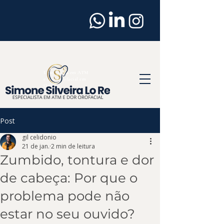
Dentista
em
Osasco
Especialista em ATM
e Dor Orofacial em
Osasco
Post
gil celidonio
21 de jan.
2 min de leitura
Zumbido, tontura e dor
de cabeça: Por que o
problema pode não
estar no seu ouvido?