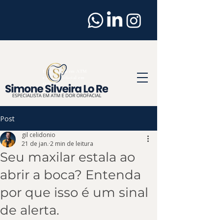
Dentista
em
Osasco
Especialista em ATM
e Dor Orofacial em
Osasco
Post
gil celidonio
21 de jan.
2 min de leitura
Seu maxilar estala ao
abrir a boca? Entenda
por que isso é um sinal
de alerta.